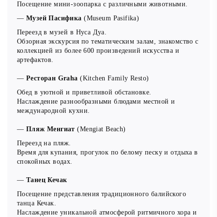
Реабилитация и выпуск: Центр спасает раненых и
Посещение мини-зоопарка с различными животными.
больных черепах, реабилитирует их и возвращает в
—
Музей Пасифика
(Museum Pasifika)
естественную среду обитания.
Инкубация яиц: Они собирают черепашьи яйца с
Переезд в музей в Нуса Дуа.
Обзорная экскурсия по тематическим залам, знакомство с
пляжей, где им угрожает опасность, инкубируют их и
коллекцией из более 600 произведений искусства и
затем выпускают новорожденных черепах в океан.
артефактов.
Образовательные программы: Центр проводит
образовательные программы для местных жителей и
—
Ресторан Graha
(Kitchen Family Resto)
туристов, повышая осведомленность о важности
Обед в уютной и приветливой обстановке.
сохранения морских черепах.
Наслаждение разнообразными блюдами местной и
Исследования и мониторинг: BSTS проводит
международной кухни.
исследования и мониторинг черепашьих популяций,
чтобы лучше понимать их поведение и потребности.
—
Пляж Менгиат
(Mengiat Beach)
Вы узнаете много нового о черепахах их видах и
Переезд на пляж.
популяции, так же к центре есть мини зоопарк с
Время для купания, прогулок по белому песку и отдыха в
Музей Пасифика
— (Museum Pasifika), основанный в
различными животными.
спокойных водах.
2006 году в Нуса Дуа, представляет обширную
коллекцию искусства и артефактов из Тихоокеанского
—
Танец Кечак
региона и Юго-Восточной Азии. В музее собрано более
Посещение представления традиционного балийского
600 произведений, включая работы местных и западных
танца Кечак.
художников. Экспозиции охватывают темы
Наслаждение уникальной атмосферой ритмичного хора и