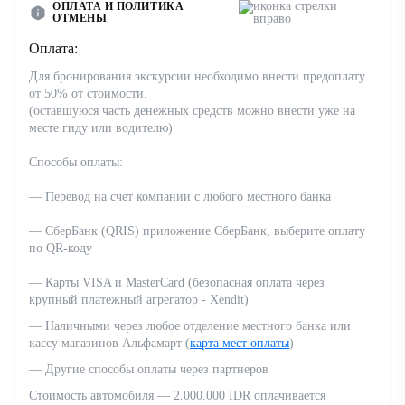
ОПЛАТА И ПОЛИТИКА
ОТМЕНЫ
Танец Кечак
— традиционный балийский танец,
исполняемый группой мужчин, которые сидят в кругу и
Оплата:
поют "чак-чак-чак" в ритмичном хоре. Этот танец,
Для бронирования экскурсии необходимо внести предоплату
также известный как "обезьяний танец", изображает
от 50% от стоимости.
сцены из индуистского эпоса "Рамаяна". Танец Кечак не
(оставшуюся часть денежных средств можно внести уже на
сопровождается музыкальными инструментами, а ритм
месте гиду или водителю)
создается исключительно голосами участников, что
придает ему уникальную и завораживающую атмосферу.
Способы оплаты:
Чтобы присоединяться, познакомьтесь с таймингом и
— Перевод на счет компании с любого местного банка
заполните заявку:
— СберБанк (QRIS) приложение СберБанк, выберите оплату
по QR-коду
— Карты VISA и MasterCard (безопасная оплата через
крупный платежный агрегатор - Xendit)
— Наличными через любое отделение местного банка или
кассу магазинов Альфамарт (
карта мест оплаты
)
— Другие способы оплаты через партнеров
Стоимость автомобиля — 2.000.000 IDR оплачивается