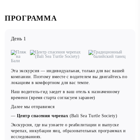
атмосферой и сделать прекрасные фотографии на
память. Программа путешествия включает посещение
живописных природных уголков, культурных
ПРОГРАММА
достопримечательностей и мест для активного отдыха,
которые обязательно понравятся вашим детям.
День 1
Чтобы день был не только интересным, но и
комфортным, мы запланировали остановку на обед в
одном из лучших местных ресторанов. Здесь вы сможете
попробовать вкусные блюда местной кухни и отдохнуть
перед продолжением нашего увлекательного пути.
Эта экскурсия — индивидуальная, только для вас вашей
компании. Поэтому вместе с водителем вы двигайтесь по
Присоединяйтесь к нам и подарите своей семье
локациям в комфортном для вас темпе.
незабываемые впечатления от этого удивительного
путешествия!
Наш водитель-гид заедет в ваш отель к назначенному
времени (в
ремя старта согласуем заранее)
В этот маршрут входят локации:
Далее мы отправимся
Центр спасения черепах
— также известный как Bali
—
Центр спасения черепах
(Bali Sea Turtle Society)
Sea Turtle Society, занимается защитой и сохранением
Экскурсия, где вы узнаете о реабилитации и выпуске
морских черепах. Основные задачи центра включают:
черепах, инкубации яиц, образовательных программах и
исследованиях.