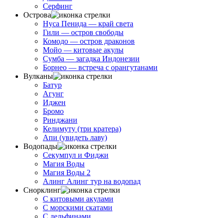
Серфинг
Острова
Нуса Пенида — край света
Гили — остров свободы
Комодо — остров драконов
Мойо — китовые акулы
Cумба — загадка Индонезии
Борнео — встреча с орангутанами
Вулканы
Батур
Агунг
Иджен
Бромо
Ринджани
Келимуту (три кратера)
Апи (увидеть лаву)
Водопады
Секумпул и Фиджи
Магия Воды
Магия Воды 2
Алинг Алинг тур на водопад
Снорклинг
С китовыми акулами
C морскими скатами
С дельфинами