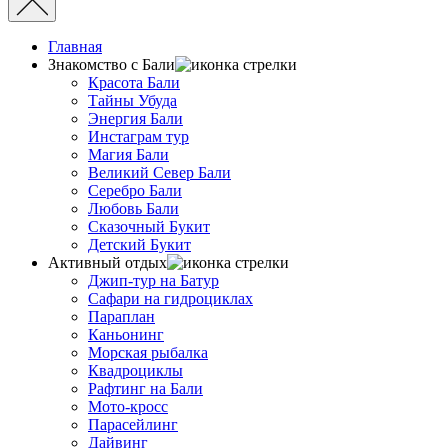
Главная
Знакомство с Бали
Красота Бали
Тайны Убуда
Энергия Бали
Инстаграм тур
Магия Бали
Великий Север Бали
Серебро Бали
Любовь Бали
Сказочный Букит
Детский Букит
Активный отдых
Джип-тур на Батур
Сафари на гидроциклах
Параплан
Каньонинг
Морская рыбалка
Квадроциклы
Рафтинг на Бали
Мото-кросс
Парасейлинг
Дайвинг