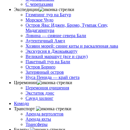
С черепахами
Экспедиции
Глэмпинг тур на Батур
Морское Чудо
Остров Ява: Иджен, Бромо, Тумпак Севу,
Мадагарипура
Ловина — сияние севера Бали
Аутентичный Амед
Хозяин морей: синие киты и раскаленная лава
Экскурсия в Джокьякарту
Великий маршрут (все и сразу)
Пакетный тур на Бали
Остров Борнео
Затерянный остров
Нуса Пенида — край света
Церемонии
Церемония очищения
Экстатик дэнс
Саунд хилинг
Комодо
Транспорт
Аренда вертолетов
Аренда яхты
Трансферы
Билеты