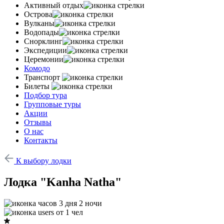
Активный отдых
Острова
Вулканы
Водопады
Снорклинг
Экспедиции
Церемонии
Комодо
Транспорт
Билеты
Подбор тура
Групповые туры
Акции
Отзывы
О нас
Контакты
К выбору лодки
Лодка "Kanha Natha"
3 дня 2 ночи
от 1 чел